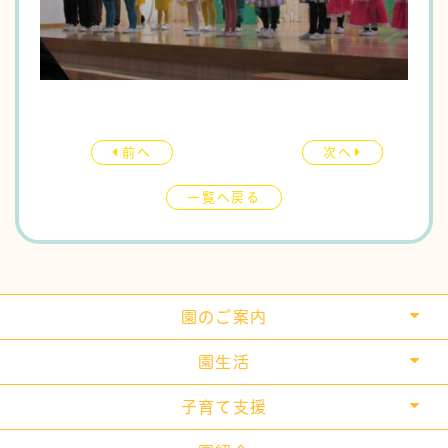
前へ
次へ
一覧へ戻る
園のご案内
ごあいさつ
園生活
教育目標
保育時間
子育て支援
保育の特色
園の一日