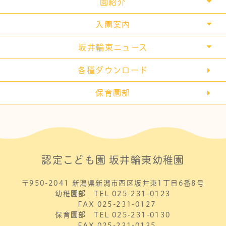
わいわいらんど
園紹介
預かり保育
年間行事
入園案内
2歳児・満3歳児保育
施設
諸経費
坂井輪東ニュース
給食
通園バス
お知らせ
各種ダウンロード
ブログ
保育園部
認定こども園
坂井輪東幼稚園
〒950-2041
新潟県新潟市西区坂井東1丁目6番8号
幼稚園部 TEL
025-231-0123
FAX 025-231-0127
保育園部 TEL
025-231-0130
FAX 025-231-0135