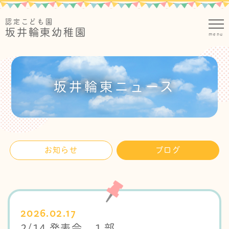
認定こども園
坂井輪東幼稚園
menu
園のご案内
ごあいさつ
園生活
坂井輪東ニュース
教育目標
保育時間
子育て支援
保育の特色
園の一日
わいわいらんど
園紹介
預かり保育
年間行事
入園案内
お知らせ
ブログ
2歳児・満3歳児保育
施設
諸経費
坂井輪東ニュース
給食
通園バス
お知らせ
保育園部
2026.02.17
ブログ
認定こども園
坂井輪東幼稚園
2/14 発表会 １部