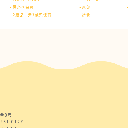
預かり保育
施設
2歳児・満3歳児保育
給食
番8号
231-0127